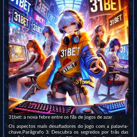
31bet: a nova febre entre os fãs de jogos de azar
Os aspectos mais desafiadores do jogo com a palavra-
chave.Parágrafo 3: Descubra os segredos por trás das