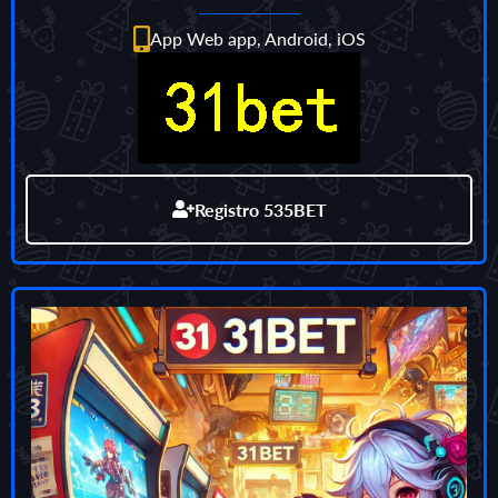
App Web app, Android, iOS
Registro 535BET