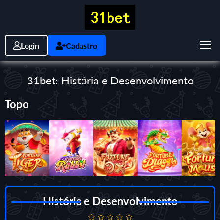
Login
Cadastro
31bet: História e Desenvolvimento
Topo
História e Desenvolvimento