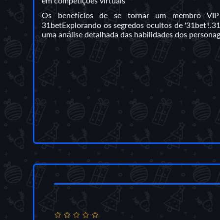
em competições virtuais
Os benefícios de se tornar um membro VI
31betExplorando os segredos ocultos de '31bet'!.31
uma análise detalhada das habilidades dos persona