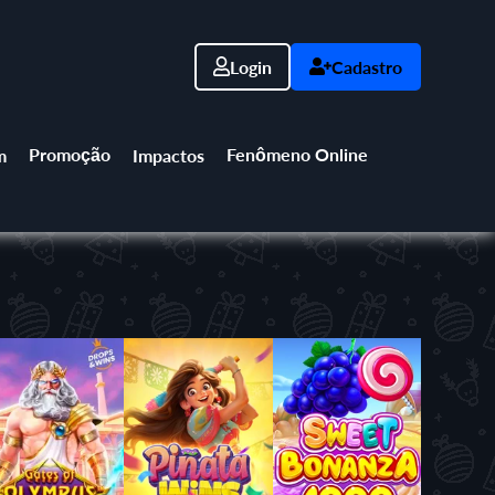
Login
Cadastro
Promoção
Fenômeno Online
m
Impactos