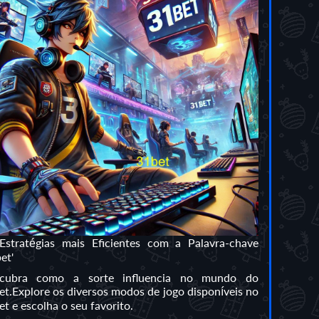
Estratégias mais Eficientes com a Palavra-chave
et'
cubra como a sorte influencia no mundo do
et.Explore os diversos modos de jogo disponíveis no
t e escolha o seu favorito.